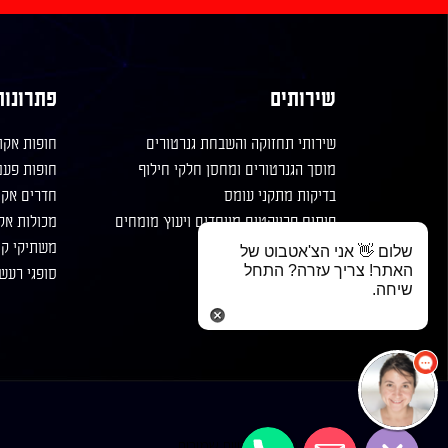
שירותים
פתרונות
שירותי תחזוקה והשבחת גנרטורים
חופות אקו
מוסך הגנרטורים ומחסן חלקי חילוף
חופות פעמ
בדיקות מתקני עומס
חדרים אקו
פיתוח פרויקטים מיוחדים ויעוץ מומחים
מכולות אק
סנכרון ולוחות בקרה
משתיקי קו
שלום 👋 אני הצ'אטבוט של
האתר! צריך עזרה? התחל
מחלקת השכרות
סופגי רעש 
שיחה.
בלוג
אימייל
התקשרו אלינו
אורקל © כל הזכויות שמורות