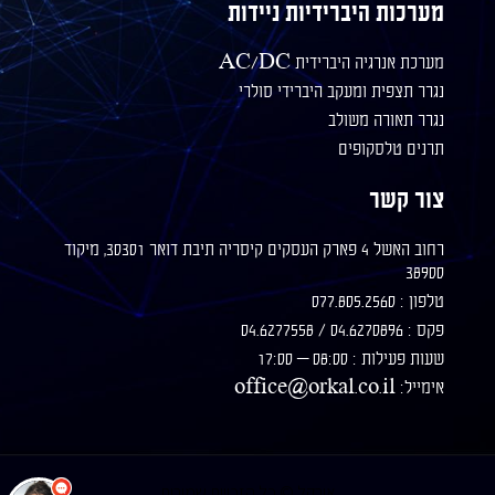
מערכות היברידיות ניידות
מערכת אנרגיה היברידית AC/DC
נגרר תצפית ומעקב היברידי סולרי
נגרר תאורה משולב
תרנים טלסקופים
צור קשר
רחוב האשל 4 פארק העסקים קיסריה תיבת דואר 30301, מיקוד
38900
טלפון : 077.805.2560
פקס : 04.6270896 / 04.6277558
שעות פעילות : 08:00 – 17:00
אימייל: office@orkal.co.il
אורקל © כל הזכויות שמורות