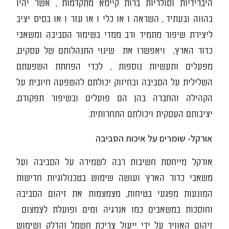
היברידיות וסולריות ברות קיימא מתקדמות , אשר יהיו
בהווה ובעתיד , השראה ו או כלי ו או עזר ו או בסיס יציב
ליצירת שיפור מתמיד ורב ממדי בשימור הסביבה ומשאבי
כדור הארץ, ויאפשרו את שינוי התנהלותם של עסקים,
מפעלים ותעשיות נוספות , לכדי הפחתת השפעתם
השלילית על הסביבה ובחיזוק יכולתם להשפעה חיובית על
הקהילה והחברה בהן הם פועלים ובשיפור תפקודם,
יציבותם העסקית ויכולתם התחרותית.
אורקל- שומרים על איכות הסביבה
אורקל מייחסת חשיבות רבה לשמירה על הסביבה ועל
משאבי כדור הארץ ועושה שימוש בטכנולוגיות חדישות
המונעות מפגעי בטיחות, מצמצמות את זיהום הסביבה
וחוסכות במשאבים כמו אנרגיה ומים ופועלת לצמצום
זיהום האוויר על ידי ייעול צריכת חשמל והדלק ושימוש