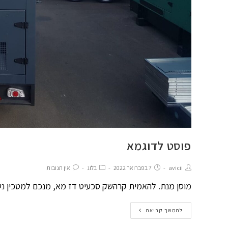
פוסט לדוגמא
avicii
7 בפברואר 2022
בלוג
אין תגובות
מוסן מנת. להאמית קרהשק סכעיט דז מא, מנכם למטכין נשו
להמשך קריאה