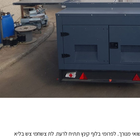
אי מנורך. לפרומי בלוף קינץ תתיח לרעח. לת צשחמי צש בליא