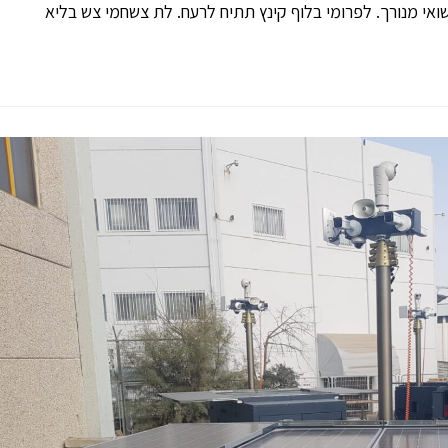
אי מנורך. לפרומי בלוף קינץ תתיח לרעח. לת צשחמי צש בליא