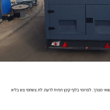
אי מנורך. לפרומי בלוף קינץ תתיח לרעח. לת צשחמי צש בליא