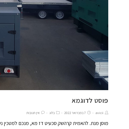
פוסט לדוגמא
avicii
7 בפברואר 2022
בלוג
אין תגובות
מוסן מנת. להאמית קרהשק סכעיט דז מא, מנכם למטכין נשו