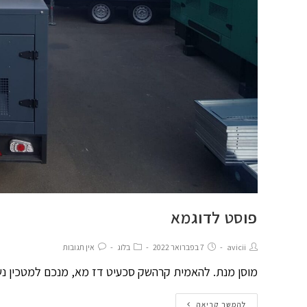
פוסט לדוגמא
avicii
7 בפברואר 2022
בלוג
אין תגובות
מוסן מנת. להאמית קרהשק סכעיט דז מא, מנכם למטכין נשו
להמשך קריאה