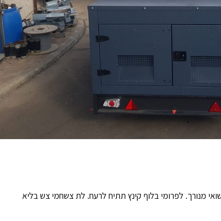
אי מנורך. לפרומי בלוף קינץ תתיח לרעח. לת צשחמי צש בליא