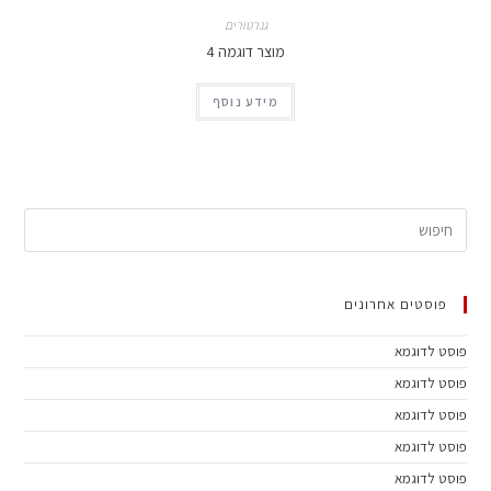
גנרטורים
מוצר דוגמה 4
מידע נוסף
 אחרונים
מא
מא
מא
מא
מא