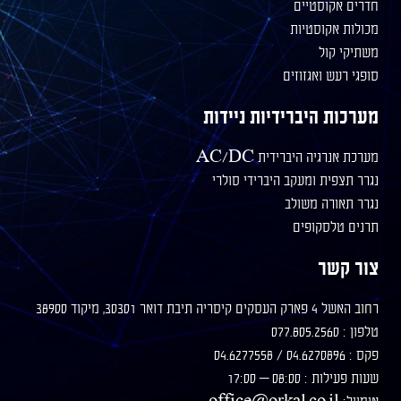
וסטיים
קוסטיות
ול
 ואגזוזים
 היברידיות ניידות
יה היברידית AC/DC
ת ומעקב היברידי סולרי
רה משולב
סקופים
ר
30, מיקוד 38900
08: – 17:00